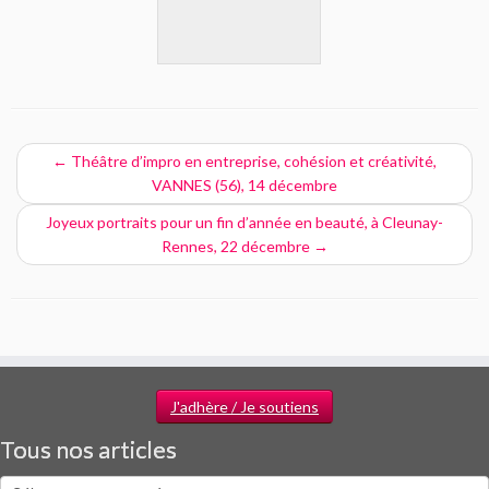
←
Théâtre d’impro en entreprise, cohésion et créativité,
VANNES (56), 14 décembre
Joyeux portraits pour un fin d’année en beauté, à Cleunay-
Rennes, 22 décembre
→
J'adhère / Je soutiens
Tous nos articles
Tous