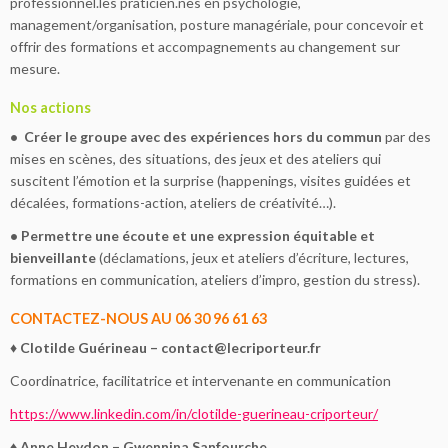
professionnel.les praticien.nes en psychologie,
management/organisation, posture managériale, pour concevoir et
offrir des formations et accompagnements au changement sur
mesure.
Nos actions
•
Créer le groupe avec des expériences hors du commun
par des
mises en scènes, des situations, des jeux et des ateliers qui
suscitent l’émotion et la surprise (happenings, visites guidées et
décalées, formations-action, ateliers de créativité…).
• Permettre une é
coute et une expression équitable et
bienveillante
(déclamations, jeux et ateliers d’écriture, lectures,
formations en communication, ateliers d’impro, gestion du stress).
CONTACTEZ-NOUS AU 06 30 96 61 63
♦
Clotilde Guérineau –
contact@lecriporteur.fr
Coordinatrice, facilitatrice et intervenante en communication
https://www.linkedin.com/in/clotilde-guerineau-criporteur/
♦
Anne Heydon – Gwennina Sanfourche