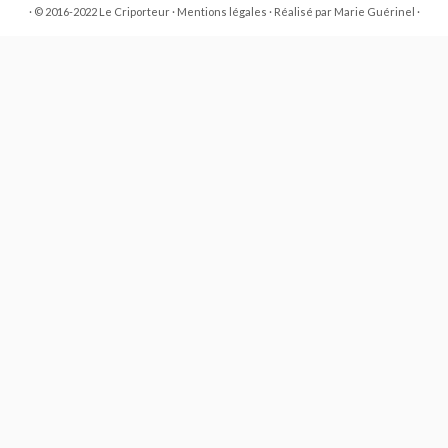
·
© 2016-2022 Le Criporteur ·
Mentions légales
·
Réalisé par
Marie Guérinel
·