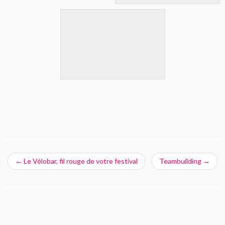
←
Le Vélobar, fil rouge de votre festival
Teambuilding
→