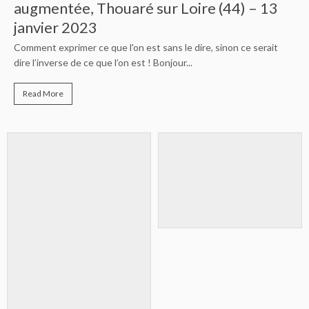
CODIR – 23 septembre,
ur Loire (44) – 13
Ar Milin – Chateaubour
Célébrer le groupe, son histoire, se
sans le dire, sinon ce serait
difficiles, en faire une Balade de de
Bonjour...
dernier...
Read More