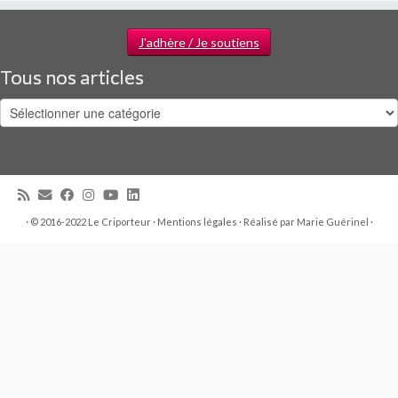
J'adhère / Je soutiens
Tous nos articles
Tous
nos
articles
·
© 2016-2022 Le Criporteur ·
Mentions légales
·
Réalisé par
Marie Guérinel
·