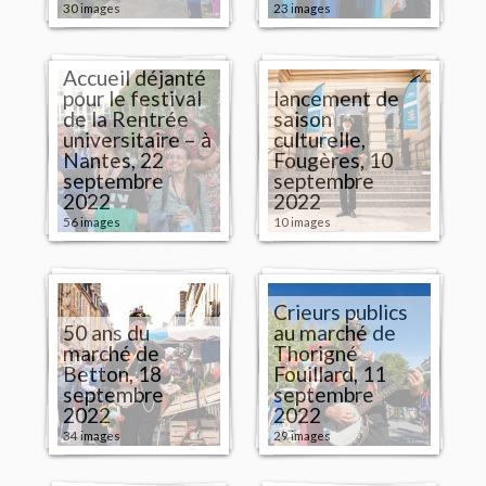
30 images
23 images
Accueil déjanté
pour le festival
lancement de
de la Rentrée
saison
universitaire – à
culturelle,
Nantes, 22
Fougères, 10
septembre
septembre
2022
2022
56 images
10 images
Crieurs publics
50 ans du
au marché de
marché de
Thorigné
Betton, 18
Fouillard, 11
septembre
septembre
2022
2022
34 images
29 images
Visite guidée
décalée -