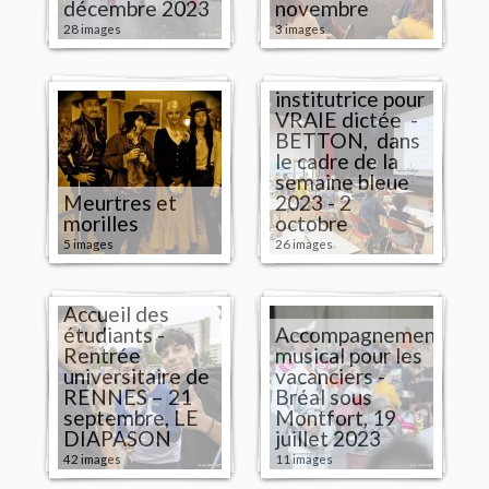
décembre 2023
novembre
28 images
3 images
FAUSSE
institutrice pour
VRAIE dictée -
BETTON, dans
le cadre de la
semaine bleue
Meurtres et
2023 - 2
morilles
octobre
5 images
26 images
Accueil des
étudiants -
Accompagnement
Rentrée
musical pour les
universitaire de
vacanciers -
RENNES – 21
Bréal sous
septembre, LE
Montfort, 19
DIAPASON
juillet 2023
42 images
11 images