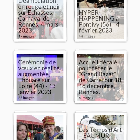
Déambulation
en rouge et noir
sur Echasses,
HYPER
Carnaval de
HAPPENING à
Rennes, 4 mars
Pontivy (56) - 4
2023
février 2023
17 images
44 images
Cérémonie de
Accueil décalé
vœux en réalité
pour fêter le
augmentée,
"Grand Bazar"
Thouaré sur
de Carrefour 18,
Loire (44) - 13
16 décembre,
janvier 2023
Rennes.
25 images
6 images
Les Temps d’Art
– SAUMUR –