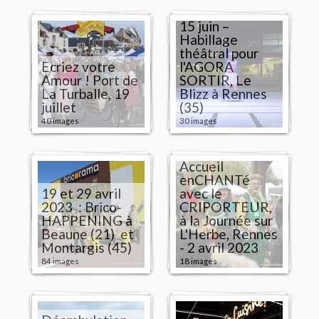
15 juin –
Habillage
théâtral pour
Ecriez votre
l'AGORA
Amour ! Port de
SORTIR, Le
La Turballe, 19
Blizz à Rennes
juillet
(35)
40 images
30 images
Accueil
enCHANTé
19 et 29 avril
avec le
2023 : Brico-
CRIPORTEUR,
HAPPENING à
à la Journée sur
Beaune (21) et
L'Herbe, Rennes
Montargis (45)
- 2 avril 2023
84 images
18 images