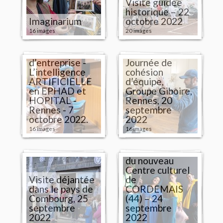
Visite guidée
historique – 22
Imaginarium
octobre 2022
16 images
20 images
Théâtre
d’entreprise -
Journée de
L’intelligence
cohésion
ARTIFICIELLE
d’équipe,
en EPHAD et
Groupe Giboire,
HOPITAL -
Rennes, 20
Rennes - 7
septembre
octobre 2022.
2022
16 images
16 images
Visite décalée
du nouveau
Centre culturel
Visite déjantée
de
dans le pays de
CORDEMAIS
Combourg, 25
(44) – 24
septembre
septembre
2022
2022