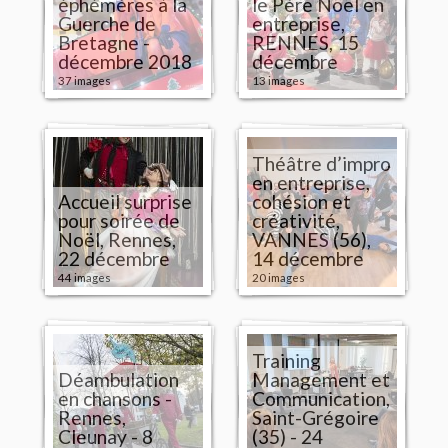
éphémères à la
le Père Noël en
Guerche de
entreprise,
Bretagne -
RENNES, 15
décembre 2018
décembre
37 images
13 images
Théâtre d’impro
en entreprise,
Accueil surprise
cohésion et
pour soirée de
créativité,
Noël, Rennes,
VANNES (56),
22 décembre
14 décembre
44 images
20 images
Training
Déambulation
Management et
en chansons -
Communication,
Rennes,
Saint-Grégoire
Cleunay - 8
(35) - 24