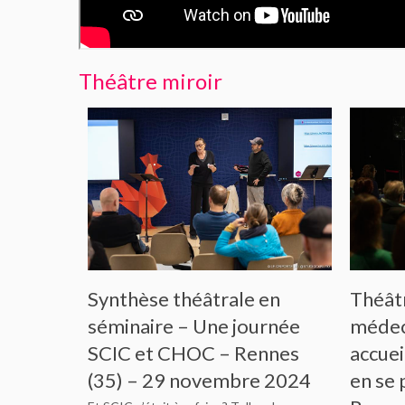
Théâtre miroir
Synthèse théâtrale en
Théât
séminaire – Une journée
médeci
ve : un
SCIC et CHOC – Rennes
accuei
(35) – 29 novembre 2024
en se 
sions!