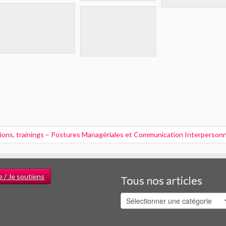
tions, trainings – Postures Managériales et Communication Interperson
e / Je soutiens
Tous nos articles
Tous
nos
articles