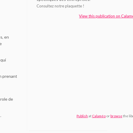
Consultez notre plaquette !
View this publication on Cala
es, en
e
 qui
n prenant
arole de
.
Publish
at
Calaméo
or
browse
the lib