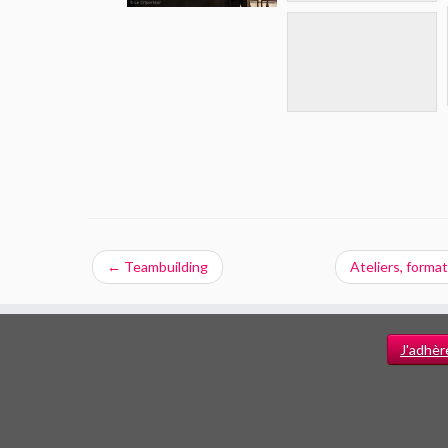
←
Teambuilding
Ateliers, forma
J'adhèr