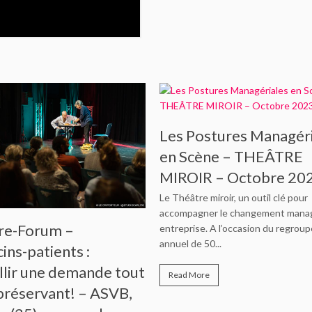
Les Postures Managér
en Scène – THEÂTRE
MIROIR – Octobre 20
Le Théâtre miroir, un outil clé pour
accompagner le changement manag
re-Forum –
entreprise. A l’occasion du regro
annuel de 50...
ns-patients :
llir une demande tout
Read More
préservant! – ASVB,