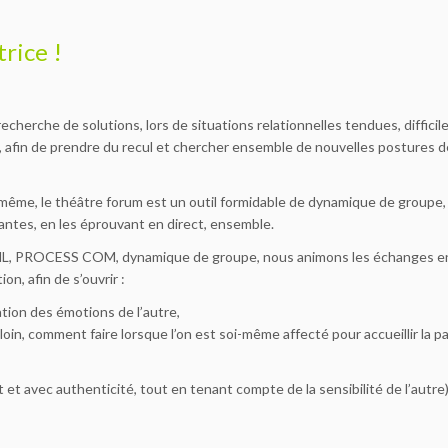
rice !
echerche de solutions, lors de situations relationnelles tendues, difficil
, afin de prendre du recul et chercher ensemble de nouvelles postures d
soi-même, le théâtre forum est un outil formidable de dynamique de groupe,
antes, en les éprouvant en direct, ensemble.
 PNL, PROCESS COM, dynamique de groupe, nous animons les échanges e
on, afin de s’ouvrir :
dation des émotions de l’autre,
 loin, comment faire lorsque l’on est soi-même affecté pour accueillir la p
 et avec authenticité, tout en tenant compte de la sensibilité de l’autre)