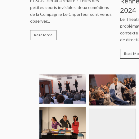
Renne
Et SCIC c’était à refaire ? Telles des
 crise, ce
petites souris invisibles, deux comédiens
t d’un espace
2024
de la Compagnie Le Criporteur sont venus
Le Théâtr
observer...
problémat
contexte c
Read More
de direct
Read Mo