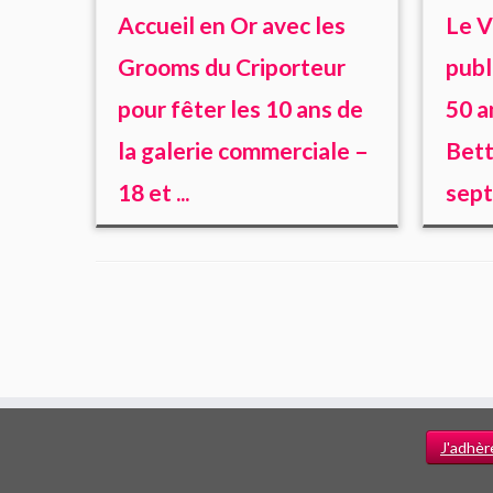
Accueil en Or avec les
Le V
Grooms du Criporteur
publ
pour fêter les 10 ans de
50 a
la galerie commerciale –
Bett
18 et ...
sep
J'adhèr