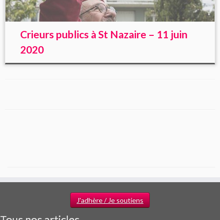
Crieurs publics à St Nazaire – 11 juin
2020
J'adhère / Je soutiens
Tous nos articles