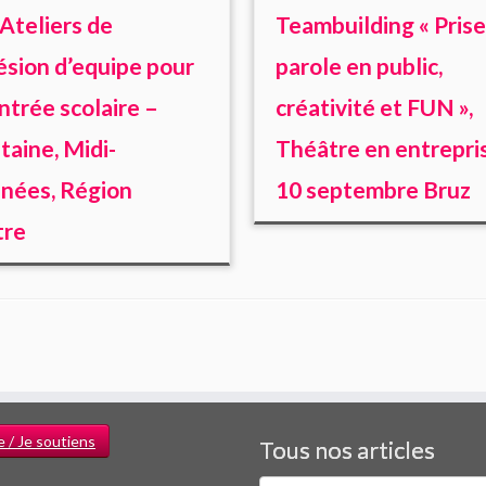
Ateliers de
Teambuilding « Prise
sion d’equipe pour
parole en public,
entrée scolaire –
créativité et FUN »,
taine, Midi-
Théâtre en entrepri
nées, Région
10 septembre Bruz
tre
e / Je soutiens
Tous nos articles