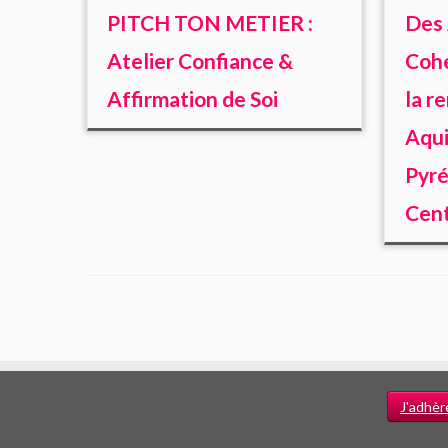
PITCH TON METIER :
Des 
Atelier Confiance &
Cohé
Affirmation de Soi
la r
Aqui
Pyré
Cen
J'adhèr