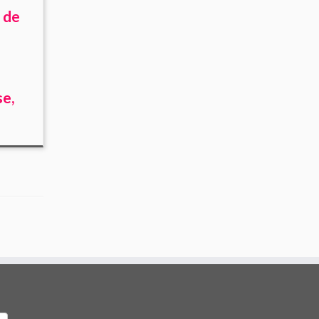
 de
se,