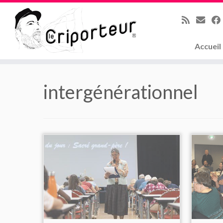
Accueil
Skip
to
intergénérationnel
content