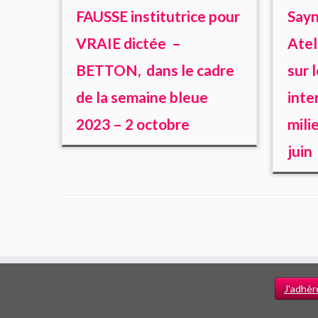
FAUSSE institutrice pour
Sayn
VRAIE dictée –
Atel
BETTON, dans le cadre
sur 
de la semaine bleue
inte
2023 – 2 octobre
mili
juin
J'adhèr