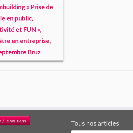
building « Prise de
le en public,
tivité et FUN »,
tre en entreprise,
eptembre Bruz
e / Je soutiens
Tous nos articles