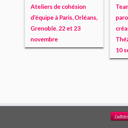
Ateliers de cohésion
Team
d’équipe à Paris, Orléans,
paro
Grenoble. 22 et 23
créa
novembre
Théâ
10 s
J'adhèr