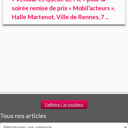
soirée remise de prix « Mobil’acteurs »,
Halle Martenot, Ville de Rennes, 7 ...
J'adhère / Je soutiens
Tous nos articles
Tous