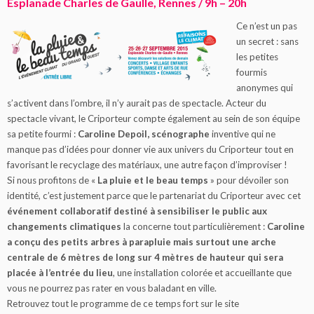
Esplanade Charles de Gaulle, Rennes / 9h – 20h
Ce n’est un pas
un secret : sans
les petites
fourmis
anonymes qui
s’activent dans l’ombre, il n’y aurait pas de spectacle. Acteur du
spectacle vivant, le Criporteur compte également au sein de son équipe
sa petite fourmi :
Caroline Depoil, scénographe
inventive qui ne
manque pas d’idées pour donner vie aux univers du Criporteur tout en
favorisant le recyclage des matériaux, une autre façon d’improviser !
Si nous profitons de «
La pluie et le beau temps
» pour dévoiler son
identité, c’est justement parce que le partenariat du Criporteur avec cet
événement collaboratif destiné à sensibiliser le public aux
changements climatiques
la concerne tout particulièrement :
Caroline
a conçu des petits arbres à parapluie mais surtout une arche
centrale de 6 mètres de long sur 4 mètres de hauteur qui sera
placée à l’entrée du lieu
, une installation colorée et accueillante que
vous ne pourrez pas rater en vous baladant en ville.
Retrouvez tout le programme de ce temps fort sur le site