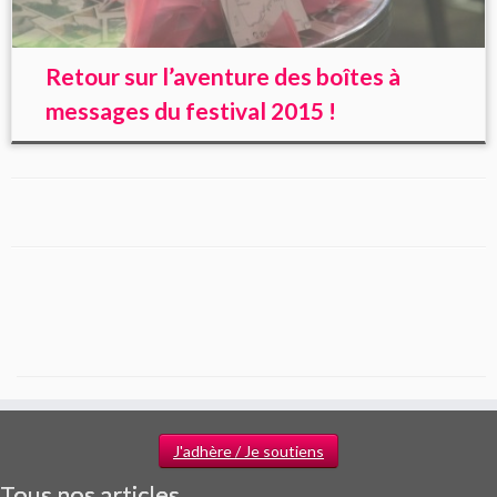
Retour sur l’aventure des boîtes à
messages du festival 2015 !
J'adhère / Je soutiens
Tous nos articles