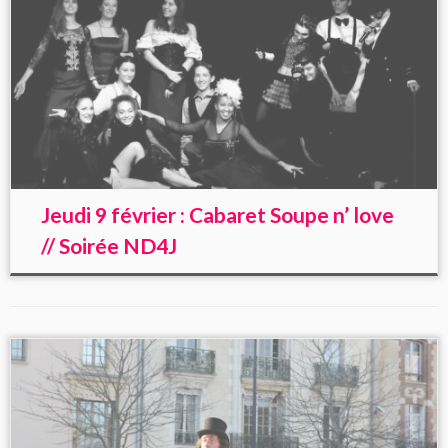
Jeudi 9 février : Cabaret Soupe n’ love
// Soirée ND4J