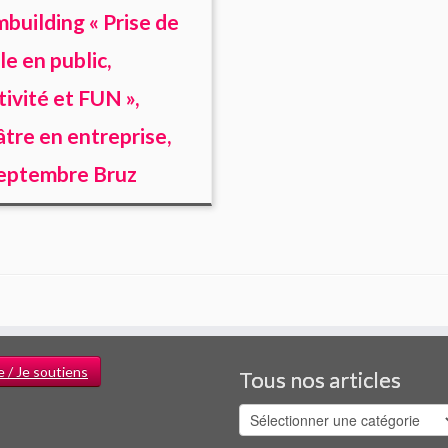
building « Prise de
le en public,
tivité et FUN »,
tre en entreprise,
eptembre Bruz
e / Je soutiens
Tous nos articles
Tous
nos