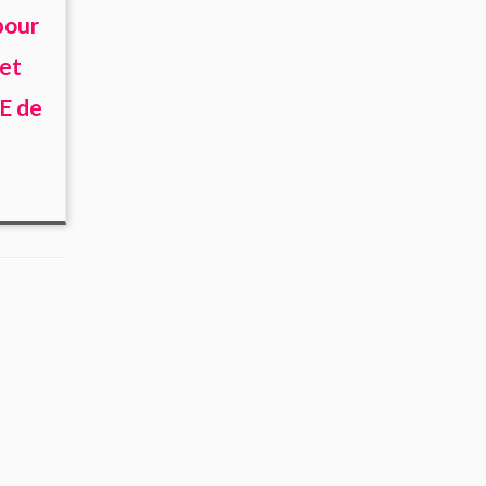
pour
et
E de