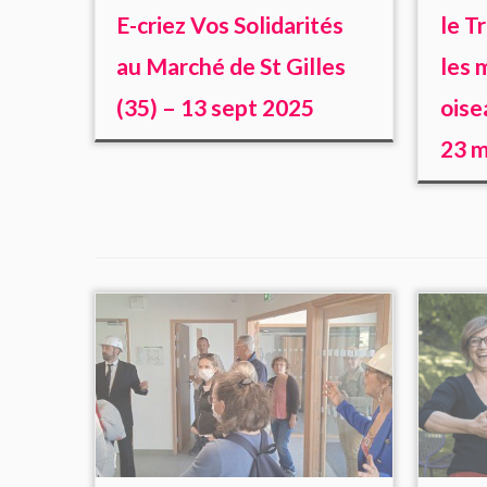
E-criez Vos Solidarités
le T
au Marché de St Gilles
les 
(35) – 13 sept 2025
oise
23 m