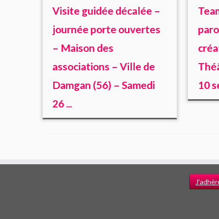
Visite guidée décalée –
Team
journée porte ouvertes
paro
– Maison des
créa
associations – Ville de
Théâ
Damgan (56) – Samedi
10 s
26 ...
J'adhèr